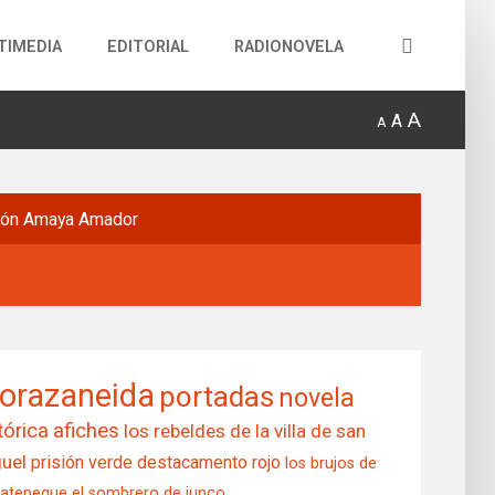
TIMEDIA
EDITORIAL
RADIONOVELA
A
A
A
món
Amaya Amador
orazaneida
portadas
novela
tórica
afiches
los rebeldes de la villa de san
uel
prisión verde
destacamento rojo
los brujos de
matepeque
el sombrero de junco