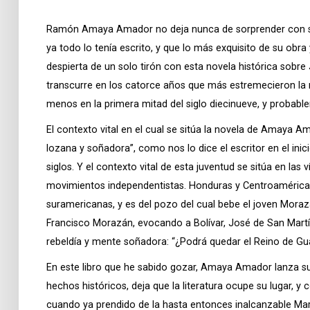
Ramón Amaya Amador no deja nunca de sorprender con su 
ya todo lo tenía escrito, y que lo más exquisito de su o
despierta de un solo tirón con esta novela histórica sob
transcurre en los catorce años que más estremecieron la 
menos en la primera mitad del siglo diecinueve, y probable
El contexto vital en el cual se sitúa la novela de Amaya 
lozana y soñadora”, como nos lo dice el escritor en el ini
siglos. Y el contexto vital de esta juventud se sitúa en la
movimientos independentistas. Honduras y Centroamérica t
suramericanas, y es del pozo del cual bebe el joven Mora
Francisco Morazán, evocando a Bolívar, José de San Martín
rebeldía y mente soñadora: “¿Podrá quedar el Reino de Gu
En este libro que he sabido gozar, Amaya Amador lanza su i
hechos históricos, deja que la literatura ocupe su lugar, y
cuando ya prendido de la hasta entonces inalcanzable Marí