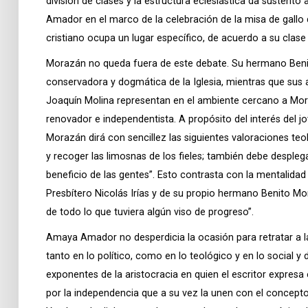
división de clases y la estructura eclesiástica da sustento 
Amador en el marco de la celebración de la misa de gallo d
cristiano ocupa un lugar específico, de acuerdo a su clase 
Morazán no queda fuera de este debate. Su hermano Benit
conservadora y dogmática de la Iglesia, mientras que sus 
Joaquín Molina representan en el ambiente cercano a Mor
renovador e independentista. A propósito del interés del j
Morazán dirá con sencillez las siguientes valoraciones teol
y recoger las limosnas de los fieles; también debe desplegar
beneficio de las gentes”. Esto contrasta con la mentalid
Presbítero Nicolás Irías y de su propio hermano Benito M
de todo lo que tuviera algún viso de progreso”.
Amaya Amador no desperdicia la ocasión para retratar a la
tanto en lo político, como en lo teológico y en lo social y
exponentes de la aristocracia en quien el escritor expres
por la independencia que a su vez la unen con el concepto