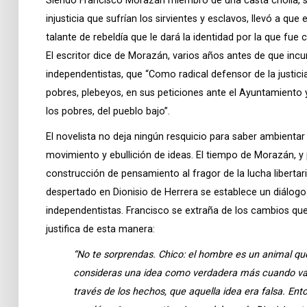
Siendo Francisco Morazán miembro de una casta criolla, su 
injusticia que sufrían los sirvientes y esclavos, llevó a que
talante de rebeldía que le dará la identidad por la que f
El escritor dice de Morazán, varios años antes de que incu
independentistas, que “Como radical defensor de la justici
pobres, plebeyos, en sus peticiones ante el Ayuntamiento 
los pobres, del pueblo bajo”.
El novelista no deja ningún resquicio para saber ambienta
movimiento y ebullición de ideas. El tiempo de Morazán, y 
construcción de pensamiento al fragor de la lucha liberta
despertado en Dionisio de Herrera se establece un diálogo
independentistas. Francisco se extraña de los cambios qu
justifica de esta manera:
“No te sorprendas. Chico: el hombre es un animal q
consideras una idea como verdadera más cuando va
través de los hechos, que aquella idea era falsa. Ent