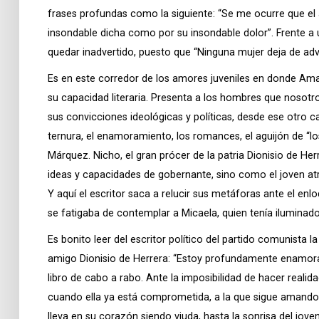
frases profundas como la siguiente: “Se me ocurre que el
insondable dicha como por su insondable dolor”. Frente 
quedar inadvertido, puesto que “Ninguna mujer deja de adv
Es en este corredor de los amores juveniles en donde Ama
su capacidad literaria. Presenta a los hombres que nosotr
sus convicciones ideológicas y políticas, desde ese otro 
ternura, el enamoramiento, los romances, el aguijón de “l
Márquez. Nicho, el gran prócer de la patria Dionisio de Herr
ideas y capacidades de gobernante, sino como el joven at
Y aquí el escritor saca a relucir sus metáforas ante el en
se fatigaba de contemplar a Micaela, quien tenía iluminad
Es bonito leer del escritor político del partido comunista 
amigo Dionisio de Herrera: “Estoy profundamente enamor
libro de cabo a rabo. Ante la imposibilidad de hacer realid
cuando ella ya está comprometida, a la que sigue amando
lleva en su corazón siendo viuda, hasta la sonrisa del jove