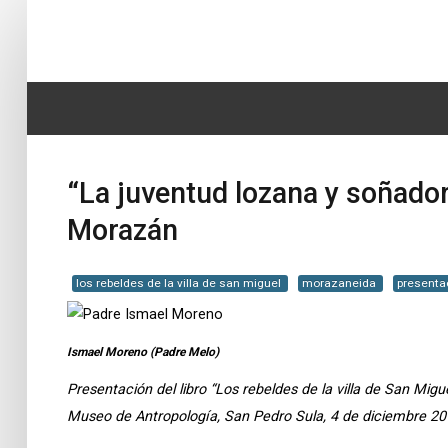
Home
SEARCH
Biografía
...
“La juventud lozana y soñador
Obras
Morazán
Noticias
Multimedia
los rebeldes de la villa de san miguel
morazaneida
presenta
Editorial
Ismael Moreno (Padre Melo)
Radionovela
Presentación del libro “Los rebeldes de la villa de San Migu
Museo de Antropología, San Pedro Sula, 4 de diciembre 2