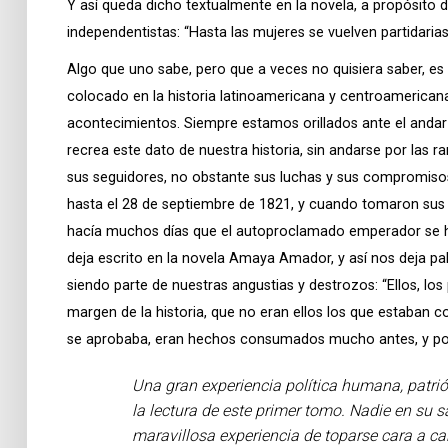
Y así queda dicho textualmente en la novela, a propósito 
independentistas: “Hasta las mujeres se vuelven partidaria
Algo que uno sabe, pero que a veces no quisiera saber, es 
colocado en la historia latinoamericana y centroamerican
acontecimientos. Siempre estamos orillados ante el andar
recrea este dato de nuestra historia, sin andarse por las 
sus seguidores, no obstante sus luchas y sus compromisos
hasta el 28 de septiembre de 1821, y cuando tomaron sus p
hacía muchos días que el autoproclamado emperador se había
deja escrito en la novela Amaya Amador, y así nos deja pal
siendo parte de nuestras angustias y destrozos: “Ellos, los
margen de la historia, que no eran ellos los que estaban co
se aprobaba, eran hechos consumados mucho antes, y por 
Una gran experiencia política humana, patrióti
la lectura de este primer tomo. Nadie en su s
maravillosa experiencia de toparse cara a car