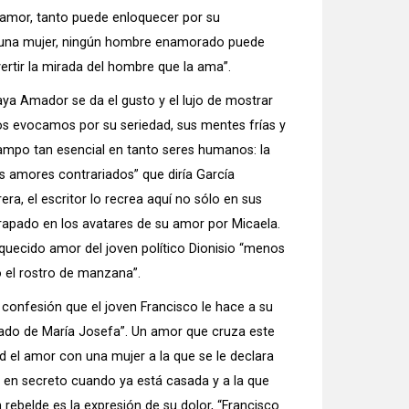
 amor, tanto puede enloquecer por su
a una mujer, ningún hombre enamorado puede
ertir la mirada del hombre que la ama”.
ya Amador se da el gusto y el lujo de mostrar
os evocamos por su seriedad, sus mentes frías y
campo tan esencial en tanto seres humanos: la
os amores contrariados” que diría García
era, el escritor lo recrea aquí no sólo en sus
rapado en los avatares de su amor por Micaela.
loquecido amor del joven político Dionisio “menos
o el rostro de manzana”.
la confesión que el joven Francisco le hace a su
ado de María Josefa”. Un amor que cruza este
ad el amor con una mujer a la que se le declara
 en secreto cuando ya está casada y a la que
n rebelde es la expresión de su dolor, “Francisco