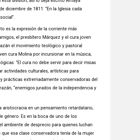
a esta división, así lo deja escrito Amaya
e diciembre de 1811: “En la Iglesia cada
social”.
o es la expresión de la corriente más
amigos, el presbítero Márquez y el cura joven
azán el movimiento teológico y pastoral
oven cura Molina por incursionar en la música,
ógicas: “El cura no debe servir para decir misas
 actividades culturales, artísticas para
ad y prácticas extremadamente conservadoras del
orazán, “enemigos jurados de la independencia y
 aristocracia en un pensamiento retardatario,
 de género. Es en la boca de uno de los
a el ambiente de desprecio para quienes luchan
 que esa clase conservadora tenía de la mujer.