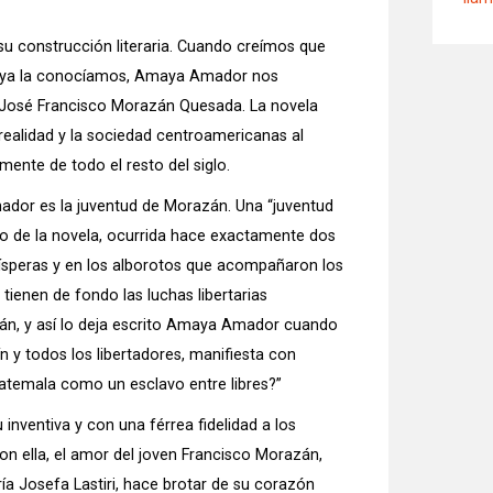
construcción literaria. Cuando creímos que
bra ya la conocíamos, Amaya Amador nos
re José Francisco Morazán Quesada. La novela
realidad y la sociedad centroamericanas al
mente de todo el resto del siglo.
Amador es la juventud de Morazán. Una “juventud
cio de la novela, ocurrida hace exactamente dos
s vísperas y en los alborotos que acompañaron los
ienen de fondo las luchas libertarias
zán, y así lo deja escrito Amaya Amador cuando
 y todos los libertadores, manifiesta con
atemala como un esclavo entre libres?”
nventiva y con una férrea fidelidad a los
 con ella, el amor del joven Francisco Morazán,
a Josefa Lastiri, hace brotar de su corazón