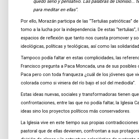
quedó serio y pensativo. Las palabras de Dionisio... 
para meditar en ellas”.
Por ello, Morazán participa de las “Tertulias patrióticas” d
tomo a la lucha por la independencia. De estas “tertulias”,
espacios de reflexión que tanto nos cuesta promover y so
ideológicas, políticas y teológicas, así como las solidari
Tampoco podía faltar en estas complicidades, las referen
Francisco pregunta a Paca Moncada, una de sus posibles c
Paca pero con toda franqueza ¿cuál de los jóvenes que vie
colorada como si viniera del río bajo el sol del mediodía”.
Estas ideas nuevas, sociales y transformadoras tienen qu
confrontaciones, entre las que no podía faltar, la Iglesia 
ideas sino los proyectos políticos más conservadores.
La Iglesia vive en este tiempo sus propias contradicciones i
pastoral que de ellas devienen, confrontan a sus protagonist