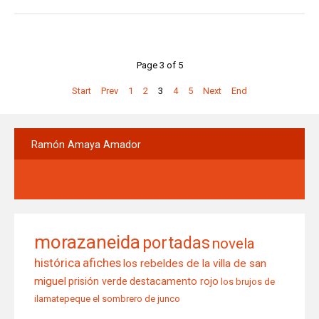
Page 3 of 5
Start
Prev
1
2
3
4
5
Next
End
Ramón
Amaya Amador
morazaneida
portadas
novela
histórica
afiches
los rebeldes de la villa de san
miguel
prisión verde
destacamento rojo
los brujos de
ilamatepeque
el sombrero de junco