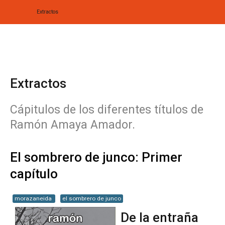
Extractos
Home
Biografía
Extractos
Obras
Cápitulos de los diferentes títulos de
Noticias
Ramón Amaya Amador.
Multimedia
El sombrero de junco: Primer
Editorial
capítulo
Radionovela
morazaneida
el sombrero de junco
De la entraña