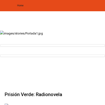
Home
Home
Biografía
Obras
Noticias
Multimedia
Editorial
Radionovela
Prisión Verde: Radionovela