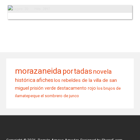
Images: 20
Hits: 2897
morazaneida
portadas
novela
histórica
afiches
los rebeldes de la villa de san
miguel
prisión verde
destacamento rojo
los brujos de
ilamatepeque
el sombrero de junco