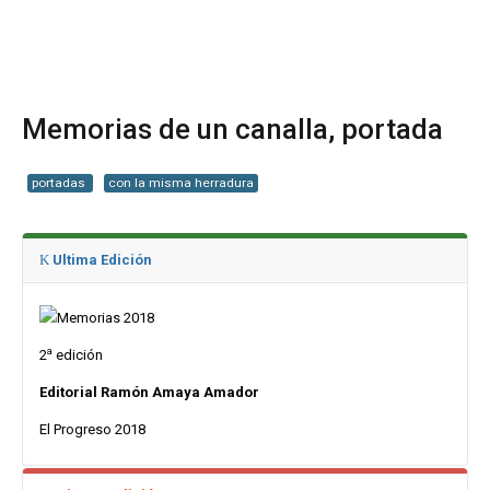
Home
Memorias de un canalla, portada
Biografía
portadas
con la misma herradura
Obras
Noticias
Ultima Edición
Multimedia
Editorial
a
2
edición
Radionovela
Editorial Ramón Amaya Amador
El Progreso 2018