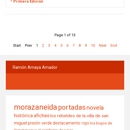
Primera Edición
a
1
edición
Page 1 of 13
Editorial Guaymuras
Start
Prev
1
2
3
4
5
6
7
8
9
10
Next
End
Tegucigalpa 2004
Ramón
Amaya Amador
morazaneida
portadas
novela
histórica
afiches
los rebeldes de la villa de san
miguel
prisión verde
destacamento rojo
los brujos de