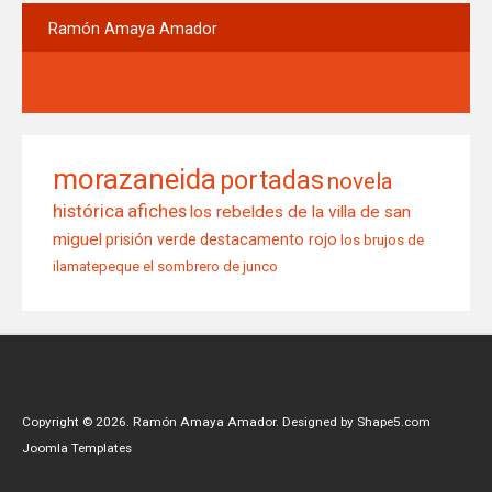
Ramón
Amaya Amador
morazaneida
portadas
novela
histórica
afiches
los rebeldes de la villa de san
miguel
prisión verde
destacamento rojo
los brujos de
ilamatepeque
el sombrero de junco
Copyright © 2026. Ramón Amaya Amador. Designed by Shape5.com
Joomla Templates