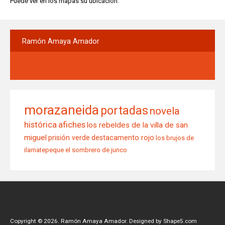
Puede ver en los mapas su ubicación.
Ramón
Amaya Amador
morazaneida
portadas
novela
histórica
afiches
los rebeldes de la villa de san
miguel
prisión verde
destacamento rojo
los brujos de
ilamatepeque
el sombrero de junco
Copyright © 2026. Ramón Amaya Amador. Designed by Shape5.com