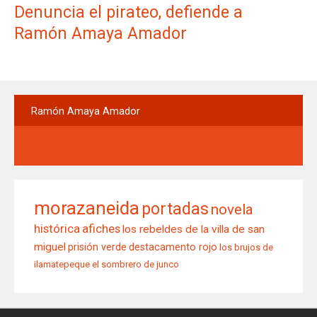
Denuncia el pirateo, defiende a
Ramón Amaya Amador
Ramón
Amaya Amador
morazaneida
portadas
novela
histórica
afiches
los rebeldes de la villa de san
miguel
prisión verde
destacamento rojo
los brujos de
ilamatepeque
el sombrero de junco