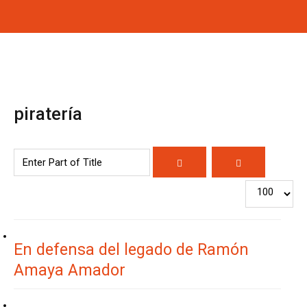
Home
Biografía
piratería
Obras
Enter Part of Title
Noticias
Multimedia
Display #
Editorial
Radionovela
En defensa del legado de Ramón
Amaya Amador