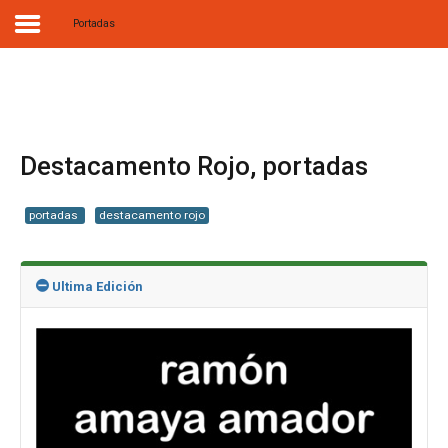
Portadas
Home
Biografía
Destacamento Rojo, portadas
Obras
portadas
destacamento rojo
Noticias
Multimedia
Ultima Edición
Editorial
Radionovela