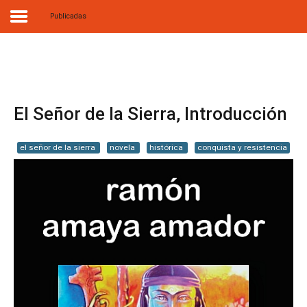
Publicadas
Home
Biografía
El Señor de la Sierra, Introducción
Obras
el señor de la sierra
novela
histórica
conquista y resistencia
Noticias
Multimedia
Editorial
Radionovela