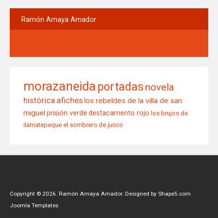
Ramón
Amaya Amador
morazaneida
portadas
novela
histórica
afiches
los rebeldes de la villa de san
miguel
prisión verde
destacamento rojo
los brujos de
ilamatepeque
el sombrero de junco
Copyright © 2026. Ramón Amaya Amador. Designed by Shape5.com
Joomla Templates