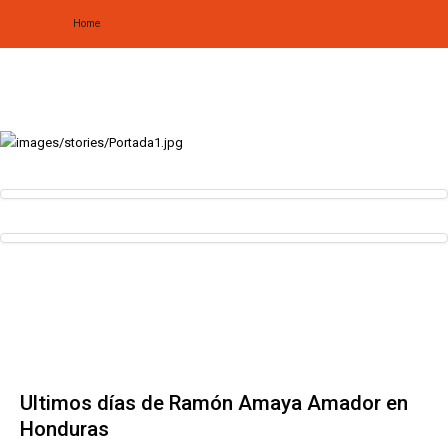
Home
Home
Biografía
Obras
Noticias
Multimedia
Editorial
Radionovela
Ultimos días de Ramón Amaya Amador en
Honduras